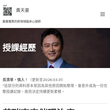
黃天豪
屢屢獲獎的跨領域臨床心理師
授課經歷
長清單，慎入！
（更新至2026.03.31）
*這部分的資料原本是因為其他原因開始整理，後意外成為一份完
整授課記錄，故而決定持續更新累積。