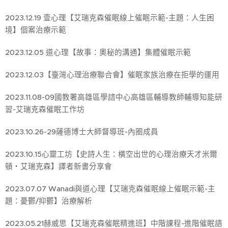
2023.12.19 壹心理【艾瑞克森催眠線上催眠示範-主題：人生困
境】個案治療示範
2023.12.05 道心理【故事：奧秘的溝通】集體催眠示範
2023.12.03【臺灣心理治療聯合會】催眠家族治療在拒學的運用
2023.11.08-09國教署高雄區學諮中心高雄區輔導教師輔導知能研
習-艾瑞克森催眠工作坊
2023.10.26-29薩德博士大師督導班-內圈成員
2023.10.15心靈工坊【史詩人生：橫空出世的心理治療天才米爾
頓・艾瑞克森】譯者新書分享會
2023.07.07 Wanadi與道心理【艾瑞克森催眠線上催眠示範-主
題：憂鬱/抑鬱】治療解析
2023.05.21赫威思【艾瑞克森催眠精進班】中階課程-進階催眠語