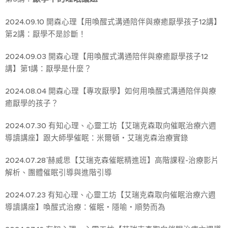
2024.09.10 開森心理【用喚醒式溝通陪伴與療癒厭學孩子12講】
第2講：厭學不是診斷！
2024.09.03 開森心理【用喚醒式溝通陪伴與療癒厭學孩子12
講】第1講：厭學是什麼？
2024.08.04 開森心理【專攻厭學】如何用喚醒式溝通陪伴與療
癒厭學的孩子？
2024.07.30 有知心理、心靈工坊【艾瑞克森取向催眠治療六週
導讀講座】跟大師學催眠：米爾頓・艾瑞克森治療實錄
2024.0˙7.28ˇ 赫威思【艾瑞克森催眠精進班】高階課程-治療影片
解析、團體催眠引導與進階引導
2024.07.23 有知心理、心靈工坊【艾瑞克森取向催眠治療六週
導讀講座】喚醒式治療：催眠・隱喻・順勢而為