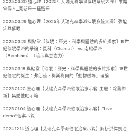
2025.03.30 道心理【2025年艾瑞克森學派催眠系統大課】家庭
會傷人_寬恕是一種選擇
2025.03.29 道心理【2025年艾瑞克森學派催眠系統大課】強迫
症與催眠
2025.03.25 與點堂【催眠：歷史、科學與體驗的多維探索】19世
紀催眠學派的爭論：夏科（Charcot） vs. 南錫學派
（Bernheim）（暗示與意志力）
2025.03.18 與點堂【催眠：歷史、科學與體驗的多維探索】18世
紀催眠的誕生：弗朗茲・梅斯梅爾的「動物磁場」理論
2025.01.20 壹心理【艾瑞克森學派催眠治療示範-主題：除舊佈
新】集體催眠示範
2025.01.04 道心理【艾瑞克森學派催眠治療示範】”Live
demo“個案示範
2024.12.14 道心理【艾瑞克森學派催眠治療示範】解析洪偉凱治